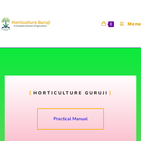
Menu
0
To preparation of seed bed /
nursery bed
HORTICULTURE GURUJI
Horticulture Guruji
21 November 2021
HORT 111 Practical Manual
Practical Manual