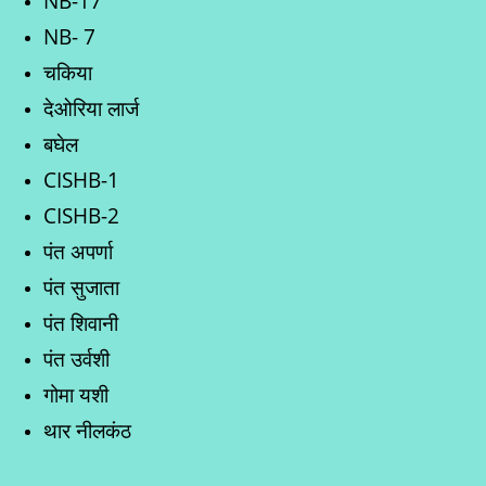
NB-17
NB- 7
चकिया
देओरिया लार्ज
बघेल
CISHB-1
CISHB-2
पंत अपर्णा
पंत सुजाता
पंत शिवानी
पंत उर्वशी
गोमा यशी
थार नीलकंठ