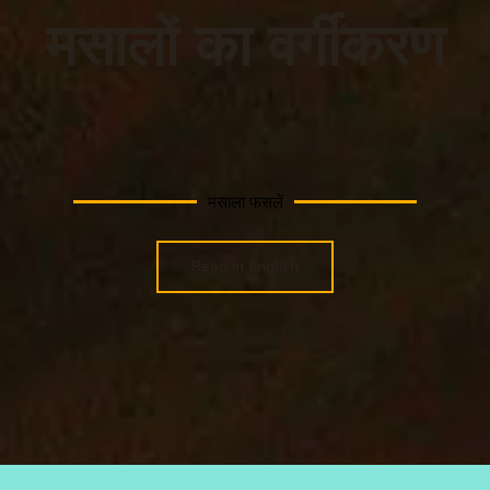
मसालों का वर्गीकरण
मसाला फसलें
Read in English