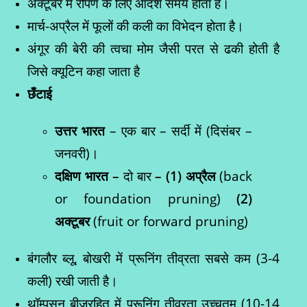
अक्टूबर में रोपण के लिए आदर्श समय होता है।
मार्च-अप्रैल में फूलों की कली का विभेदन होता है।
अंगूर की बेरी की त्वचा मोम जैसी परत से ढकी होती है
जिसे क्यूटिन कहा जाता है
छँटाई
उत्तर भारत
– एक बार – सर्दी में (दिसंबर –
जनवरी)।
दक्षिण भारत –
दो बार
– (
1)
अप्रैल
(back
or foundation pruning)
(
2)
अक्टूबर
(fruit or forward pruning)
बंगलौर ब्लू, बोखरी में प्रूनिंग तीव्रता सबसे कम (3-4
कली) रखी जाती है।
थॉम्पसन बीजरहित में प्रूनिंग तीव्रता उच्चतम (10-14